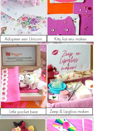
Adopteer een Unicorn
Kitty kat etui maken
Zeep & Lipgloss maken
Little pocket bear