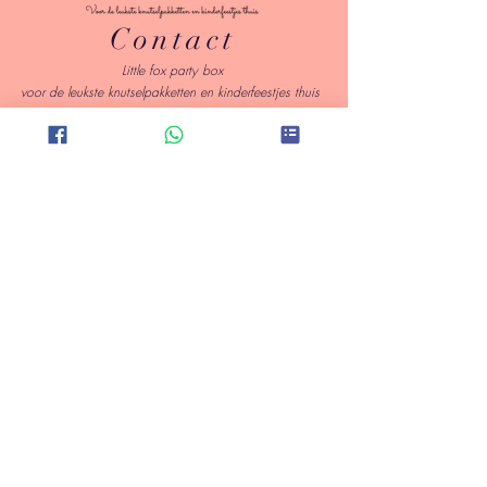
Contact
Little fox party box
voor de leukste knutselpakketten en kinderfeestjes thuis
Haarlemmerstraat 34, 2042 ND Zandvoort
l
ittlefoxpartybox2021@gmail.com
| Tel:
0031 649399373
KVK
80318533
|
BTW NL003423856B38