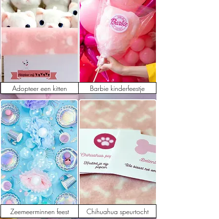
Adopteer een kitten
Barbie kinderfeestje
Zeemeerminnen feest
Chihuahua speurtocht