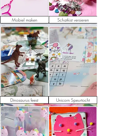
Mobiel maken
Schatkist versieren
Dinosaurus feest
Unicorn Speurtocht