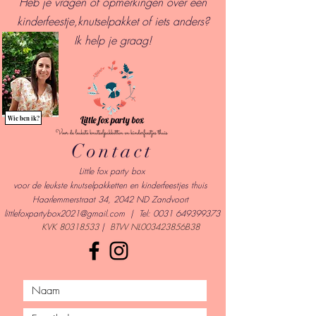
Heb je vragen of opmerkingen over een
kinderfeestje,knutselpakket of iets anders?
I
k help je graag!
Wie ben ik?
Contact
Little fox party box
voor de leukste knutselpakketten en kinderfeestjes thuis
Haarlemmerstraat 34, 2042 ND Zandvoort
l
ittlefoxpartybox2021@gmail.com
| Tel:
0031 649399373
KVK
80318533
|
BTW NL003423856B38