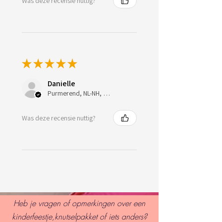
Was deze recensie nuttig?
★
★
★
★
★
Danielle
Purmerend, NL-NH, Netherlands
Was deze recensie nuttig?
Heb je vragen of opmerkingen over een
kinderfeestje,knutselpakket of iets anders?