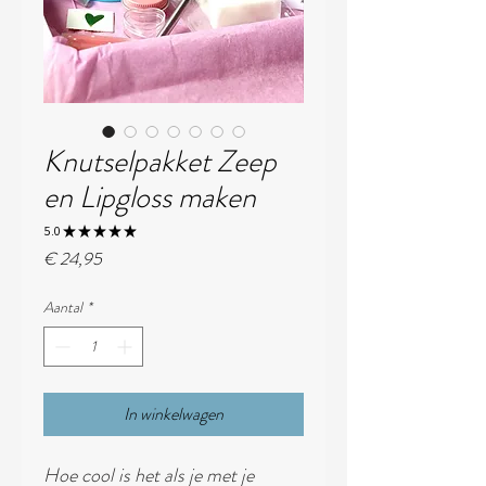
Knutselpakket Zeep
en Lipgloss maken
5.0
★
★
★
★
★
2
Prijs
€ 24,95
Aantal
*
In winkelwagen
Hoe cool is het als je met je