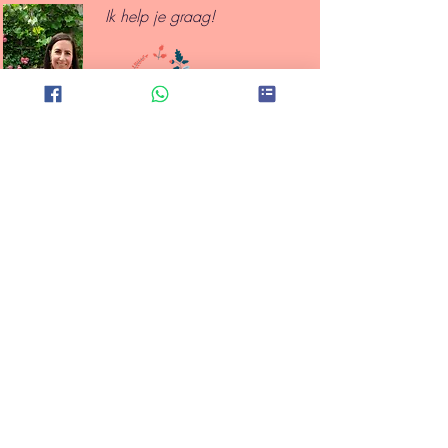
I
k help je graag!
Wie ben ik?
Contact
Little fox party box
voor de leukste knutselpakketten en kinderfeestjes thuis
Haarlemmerstraat 34, 2042 ND Zandvoort
l
ittlefoxpartybox2021@gmail.com
| Tel:
0031 649399373
KVK
80318533
|
BTW NL003423856B38