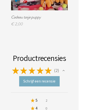
Cadeau tasje puppy
Feest magazine!
Prijs
Prijs
€ 2,00
€ 4,95
Productrecensies
★
★
★
★
★
2
2
Schrijf een recensie
★
5
100%
2
★
4
0%
0