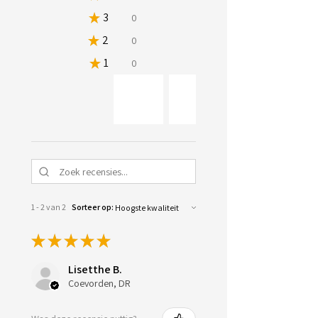
★
3
0%
0
★
2
0%
0
★
1
0%
0
1 - 2 van 2
Sorteer op:
★
★
★
★
★
Lisetthe B.
Coevorden, DR