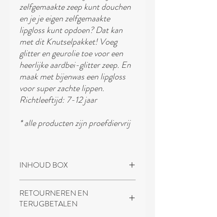
zelfgemaakte zeep kunt douchen
en je je eigen zelfgemaakte
lipgloss kunt opdoen? Dat kan
met dit Knutselpakket! Voeg
glitter en geurolie toe voor een
heerlijke aardbei-glitter zeep. En
maak met bijenwas een lipgloss
voor super zachte lippen.
Richtleeftijd: 7-12 jaar
* alle producten zijn proefdiervrij
INHOUD BOX
Dit knutselpakketten bevat:
RETOURNEREN EN
- Bijenwas
TERUGBETALEN
- Kokosolie
- Lipgloss blikjes