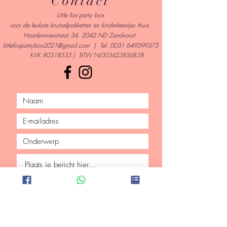
Contact
Little fox party box
voor de leukste knutselpakketten en kinderfeestjes thuis
Haarlemmerstraat 34, 2042 ND Zandvoort
l
ittlefoxpartybox2021@gmail.com
| Tel:
0031 649399373
KVK
80318533
|
BTW NL003423856B38