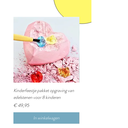
Kinderfeestje pakket opgraving van
Kinderfeestje pakket Klok 
edelstenen voor 8 kinderen
voor 8 kinderen
Prijs
Prijs
€ 49,95
€ 49,95
In winkelwagen