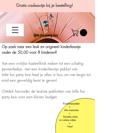
Gratis cadeautje bij je bestelling!
Op zoek naar een leuk en origineel kinderfeestje
onder de 50,00
voor 8 kinderen
?
Van een vrolijke kasteelklok maken tot een schattig
pennenbakje, met een kinderfeestje pakket van
Little fox party box haal je alles in huis om van begin tot
eind een geweldig feest te geven!
Ontdek hieronder de leukste pakketten van Little fox
party box voor een kleiner budget;
Kinderfeestpakket
+
Alle materialen
+
Servetten,rietjes
en
cadeau
zakjes
=
Feest!