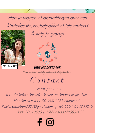
Heb je vragen of opmerkingen over een
kinderfeestje,knutselpakket of iets anders?
I
k help je graag!
Wie ben ik?
Contact
Little fox party box
voor de leukste knutselpakketten en kinderfeestjes thuis
Haarlemmerstraat 34, 2042 ND Zandvoort
l
ittlefoxpartybox2021@gmail.com
| Tel:
0031 649399373
KVK
80318533
|
BTW NL003423856B38