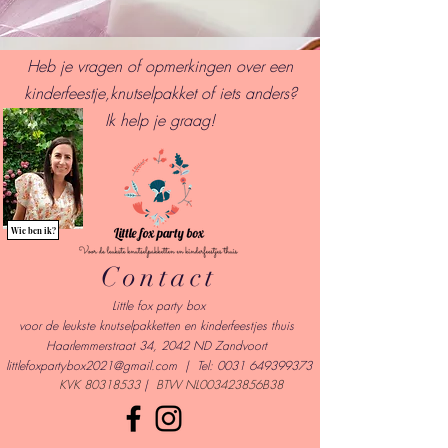
Heb je vragen of opmerkingen over een
kinderfeestje,knutselpakket of iets anders?
I
k help je graag!
Wie ben ik?
Contact
Little fox party box
voor de leukste knutselpakketten en kinderfeestjes thuis
Haarlemmerstraat 34, 2042 ND Zandvoort
l
ittlefoxpartybox2021@gmail.com
| Tel:
0031 649399373
KVK
80318533
|
BTW NL003423856B38