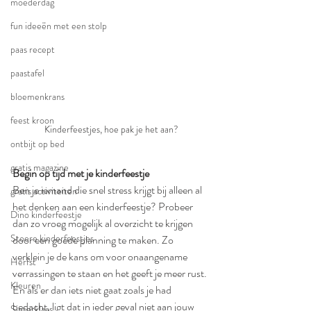
moederdag
fun ideeën met een stolp
paas recept
paastafel
bloemenkrans
feest kroon
Kinderfeestjes, hoe pak je het aan?
ontbijt op bed
gratis magazine
Begin op tijd met je kinderfeestje
Ben je iemand die snel stress krijgt bij alleen al 
gratis activiteiten
het denken aan een kinderfeestje? Probeer 
Dino kinderfeestje
dan zo vroeg mogelijk al overzicht te krijgen 
Stoere kinderfeestjes
door een goede planning te maken. Zo 
verklein je de kans om voor onaangename 
Herfst
verrassingen te staan en het geeft je meer rust. 
Kleuren
En als er dan iets niet gaat zoals je had 
bedacht, ligt dat in ieder geval niet aan jouw 
Sinterklaas