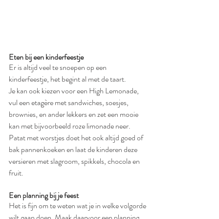
Eten bij een kinderfeestje
Er is altijd veel te snoepen op een 
kinderfeestje, het begint al met de taart. 
Je kan ook kiezen voor een High Lemonade, 
vul een etagère met sandwiches, soesjes, 
brownies, en ander lekkers en zet een mooie 
kan met bijvoorbeeld roze limonade neer.
Patat met worstjes doet het ook altijd goed of 
bak pannenkoeken en laat de kinderen deze 
versieren met slagroom, spikkels, chocola en 
fruit.
Een planning bij je feest
Het is fijn om te weten wat je in welke volgorde 
wilt gaan doen. Maak daarvoor een planning 