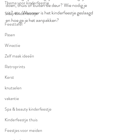
Thema voor kinderfeestje
doen, thuis of buiten de deur? Wie nodig je 
uit? etc. Wanneer is het kinderfeestje geslaagd 
Slaap kinderfeestje
en hoe ga je het aanpakken?
Feesttafel
Pasen
Winactie
Zelf maak ideeën
Retroprints
Kerst
knutselen
vakantie
Spa & beauty kinderfeestje
Kinderfeestje thuis
Feestjes voor meiden