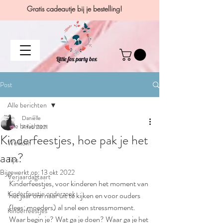
Gratis cadeautje bij je bestelling!
Post
Alle berichten
Daniëlle
Alle berichten
7 feb 2021
Kinderfeestjes, hoe pak je het
Welkom
aan?
Tips
Bijgewerkt op:
13 okt 2022
Verjaardagtaart
Kinderfeestjes, voor kinderen het moment van 
Kinderfeestje onderzoek
het jaar om naar uit te kijken en voor ouders 
(lees: moeders) al snel een stressmoment.
Kinderfeestjes
Waar begin je? Wat ga je doen? Waar ga je het 