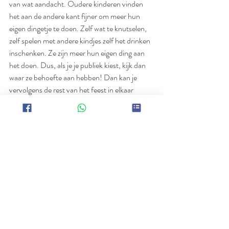
van wat aandacht. Oudere kinderen vinden 
het aan de andere kant fijner om meer hun 
eigen dingetje te doen. Zelf wat te knutselen, 
zelf spelen met andere kindjes zelf het drinken 
inschenken. Ze zijn meer hun eigen ding aan 
het doen. Dus, als je je publiek kiest, kijk dan 
waar ze behoefte aan hebben! Dan kan je 
vervolgens de rest van het feest in elkaar 
zetten.
Succes met het organiseren van je eigen 
kinderfeestje!
Hulp nodig bij plannen van een feestje?
Wij helpen je graag! 