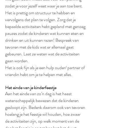
zodat je voor jezelf weet waar je aan toe bent. 
Het is prettig om structuur te hebben en 
vervolgens dat plan te volgen. Zorg dat je 
bepaalde activiteiten hebt gepland met genoeg 
pauzes zodat de kinderen wat kunnen eten en 
drinken en uit kunnen razen! Bespreek van 
tevoren met de kids wat er allemaal gaat 
gebeuren. Laat ze weten wat de activiteiten 
gaan worden. 
Het is ook fijn als je een hulp ouder/ partner of 
vriendin hebt om je te helpen met alles.
Het einde van je kinderfeestje
Aan het einde van zo’n dag is het haast 
wetenschappelijk bewezen dat de kinderen 
gesloopt zijn. Bedenk daarom ook van tevoren 
hoelang je het feestje wil houden, hoe zwaar 
de activiteiten zijn, op welk moment van de 
dag het feestje is en tot hoe laat het duurt. 