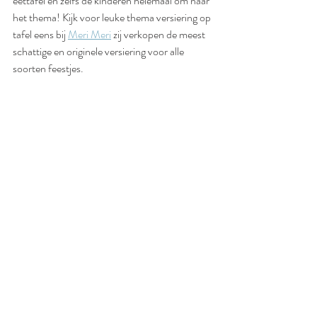
eettafel en zelfs de kinderen helemaal om naar 
het thema! Kijk voor leuke thema versiering op 
tafel eens bij 
Meri Meri
 zij verkopen de meest 
schattige en originele versiering voor alle 
soorten feestjes.