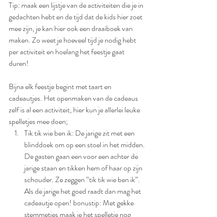
Tip: maak een lijstje van de activiteiten die je in 
gedachten hebt en de tijd dat de kids hier zoet 
mee zijn, je kan hier ook een draaiboek van 
maken. Zo weet je hoeveel tijd je nodig hebt 
per activiteit en hoelang het feestje gaat 
duren! 
Bijna elk feestje begint met taart en 
cadeautjes. Het openmaken van de cadeaus 
zelf is al een activiteit, hier kun je allerlei leuke 
spelletjes mee doen;
Tik tik wie ben ik: De jarige zit met een 
blinddoek om op een stoel in het midden. 
De gasten gaan een voor een achter de 
jarige staan en tikken hem of haar op zijn 
schouder. Ze zeggen “tik tik wie ben ik”. 
Als de jarige het goed raadt dan mag het 
cadeautje open! bonustip: Met gekke 
stemmetjes maak je het spelletje nog 