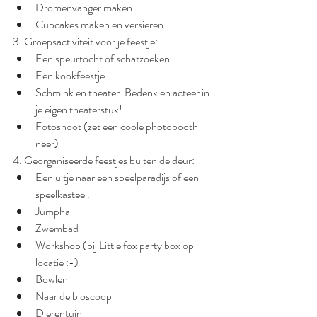
Dromenvanger maken
Cupcakes maken en versieren
3. Groepsactiviteit voor je feestje:
Een speurtocht of schatzoeken
Een kookfeestje
Schmink en theater. Bedenk en acteer in 
je eigen theaterstuk!
Fotoshoot (zet een coole photobooth 
neer)
4. Georganiseerde feestjes buiten de deur:
Een uitje naar een speelparadijs of een 
speelkasteel. 
Jumphal
Zwembad
Workshop (bij Little fox party box op 
locatie :-)
Bowlen
Naar de bioscoop
Dierentuin