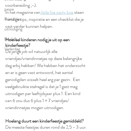
voorbereiding ;-). 
passie
In het magazine van
 little fox party box
 staan 
handige tips, inspiratie en een checklist die je 
Printables
vast verder kunnen helpen. 
uitnodiging
Bruiloft
Hoeveel kinderen nodig je uit op een 
kinderfeestje?
Vaderdag
De jarige job wil natuurlijk alle 
vriendjes/vriendinnetjes op deze belangrijke 
dag erbij hebben! We hebben het onderzocht 
en er is geen vast antwoord, het aantal 
genodigden wisselt heel erg per gezin.  Een 
veelgebruikte stelregel is dat je 1 gast mag 
uitnodigen per leeftijdsjaar plus 1. Een kind 
van 6 zou dus 6 plus 1 = 7 vriendjes/ 
vriendinnetjes mogen uitnodigen. 
Hoelang duurt een kinderfeestje gemiddeld?
De meeste feestjes duren rond de 2,5 - 3 uur. 