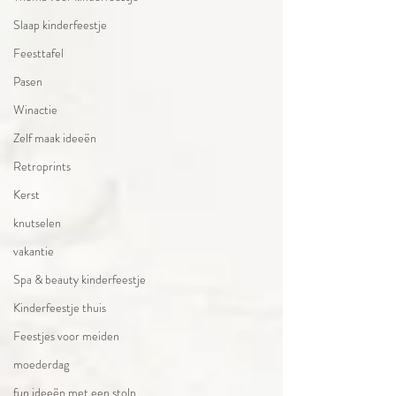
Slaap kinderfeestje
Feesttafel
Pasen
Winactie
Zelf maak ideeën
Retroprints
Kerst
knutselen
vakantie
Spa & beauty kinderfeestje
Kinderfeestje thuis
Feestjes voor meiden
moederdag
fun ideeën met een stolp