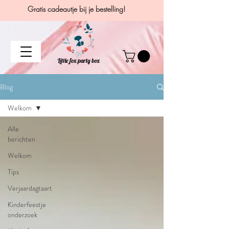
Gratis cadeautje bij je bestelling!
Blog
Welkom
Alle
berichten
Welkom
Tips
Verjaardagtaart
Kinderfeestje
onderzoek