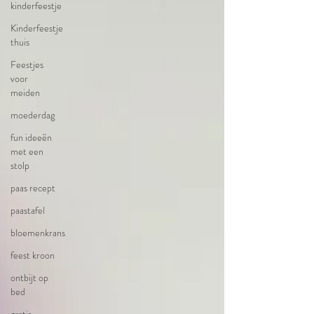
kinderfeestje
Kinderfeestje
thuis
Feestjes
voor
meiden
moederdag
fun ideeën
met een
stolp
paas recept
paastafel
bloemenkrans
feest kroon
ontbijt op
bed