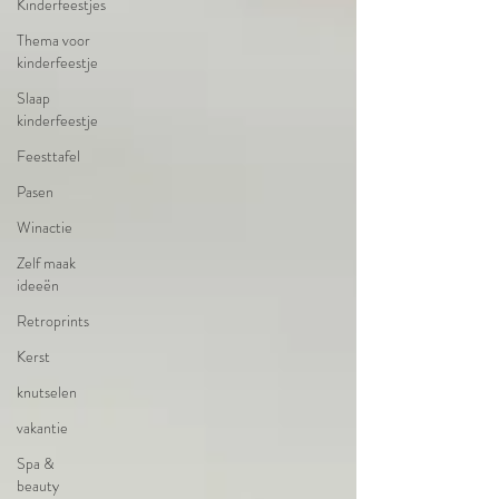
Kinderfeestjes
Thema voor
kinderfeestje
Slaap
kinderfeestje
Feesttafel
Pasen
Winactie
Zelf maak
ideeën
Retroprints
Kerst
knutselen
vakantie
Spa &
beauty