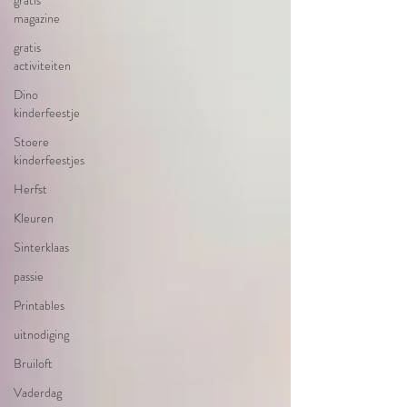
gratis
magazine
gratis
activiteiten
Dino
kinderfeestje
Stoere
kinderfeestjes
Herfst
Kleuren
Sinterklaas
passie
Printables
uitnodiging
Bruiloft
Vaderdag