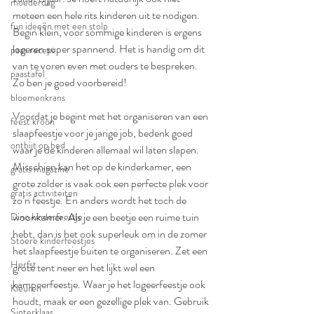
moederdag
meteen een hele rits kinderen uit te nodigen. 
fun ideeën met een stolp
Begin klein, voor sommige kinderen is ergens 
logeren super spannend. Het is handig om dit 
paas recept
van te voren even met ouders te bespreken. 
paastafel
Zo ben je goed voorbereid!
bloemenkrans
Voordat je begint met het organiseren van een 
feest kroon
slaapfeestje voor je jarige job, bedenk goed 
ontbijt op bed
waar je de kinderen allemaal wil laten slapen. 
Misschien kan het op de kinderkamer, een 
gratis magazine
grote zolder is vaak ook een perfecte plek voor 
gratis activiteiten
zo’n feestje. En anders wordt het toch de 
woonkamer. Als je een beetje een ruime tuin 
Dino kinderfeestje
hebt, dan is het ook superleuk om in de zomer 
Stoere kinderfeestjes
het slaapfeestje buiten te organiseren. Zet een 
Herfst
grote tent neer en het lijkt wel een 
kampeerfeestje. Waar je het logeerfeestje ook 
Kleuren
houdt, maak er een gezellige plek van. Gebruik 
Sinterklaas