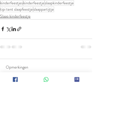
kinderfeestjes
kinderfeestje
slaapkinderfeestje
tipi tent slaapfeestje
slaappartijtje
Slaap kinderfeestje
Opmerkingen
Plaats een opmerking...
Heb je vragen of opmerkingen over een
kinderfeestje,knutselpakket of iets anders?