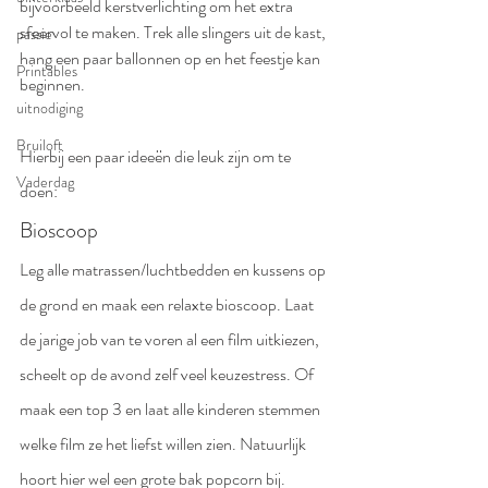
bijvoorbeeld kerstverlichting om het extra 
sfeervol te maken. Trek alle slingers uit de kast, 
passie
hang een paar ballonnen op en het feestje kan 
Printables
beginnen.
uitnodiging
Bruiloft
Hierbij een paar ideeën die leuk zijn om te 
Vaderdag
doen:
Bioscoop
Leg alle matrassen/luchtbedden en kussens op 
de grond en maak een relaxte bioscoop. Laat 
de jarige job van te voren al een film uitkiezen, 
scheelt op de avond zelf veel keuzestress. Of 
maak een top 3 en laat alle kinderen stemmen 
welke film ze het liefst willen zien. Natuurlijk 
hoort hier wel een grote bak popcorn bij.