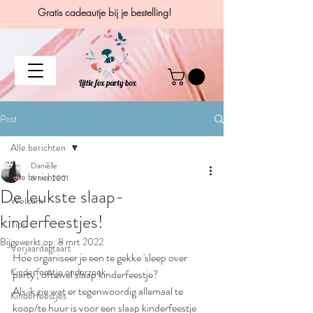
Gratis cadeautje bij je bestelling!
Post
Alle berichten
Daniëlle
Alle berichten
6 mrt 2021
De leukste slaap-
Welkom
kinderfeestjes!
Tips
Bijgewerkt op:
8 mrt 2022
Verjaardagtaart
Hoe organiseer je een te gekke 'sleep over 
Kinderfeestje onderzoek
party', oftewel slaap kinderfeestje?
Als ik zie wat er tegenwoordig allemaal te 
Kinderfeestjes
koop/te huur is voor een slaap kinderfeestje 