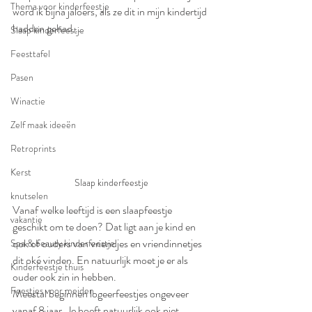
Thema voor kinderfeestje
word ik bijna jaloers, als ze dit in mijn kindertijd 
hadden gehad....
Slaap kinderfeestje
Feesttafel
Pasen
Winactie
Zelf maak ideeën
Retroprints
Kerst
Slaap kinderfeestje
knutselen
Vanaf welke leeftijd is een slaapfeestje 
vakantie
geschikt om te doen? Dat ligt aan je kind en 
ook of ouders van vriendjes en vriendinnetjes 
Spa & beauty kinderfeestje
dit oké vinden. En natuurlijk moet je er als 
Kinderfeestje thuis
ouder ook zin in hebben.  
Feestjes voor meiden
Meestal beginnen logeerfeestjes ongeveer 
vanaf 8 jaar. Je hoeft natuurlijk ook niet 