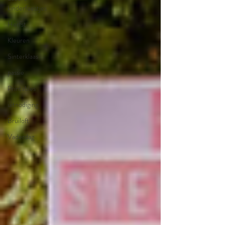
kinderfeestjes
Herfst
Kleuren
Sinterklaas
passie
Printables
uitnodiging
Bruiloft
Vaderdag