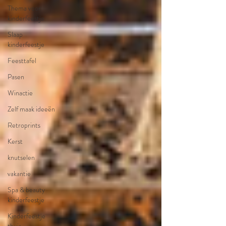
Thema voor
kinderfeestje
Slaap
kinderfeestje
Feesttafel
Pasen
Winactie
Zelf maak ideeën
Retroprints
Kerst
knutselen
vakantie
Spa & beauty
kinderfeestje
Kinderfeestje