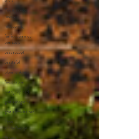
thuis
Feestjes voor
meiden
moederdag
fun ideeën met
een stolp
paas recept
paastafel
bloemenkrans
feest kroon
ontbijt op bed
gratis magazine
gratis activiteiten
Dino
kinderfeestje
Stoere