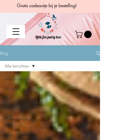
Gratis cadeautje bij je bestelling!
Blog
Alle berichten
Alle berichten
Welkom
Tips
Verjaardagtaart
Kinderfeestje
onderzoek
Kinderfeestjes