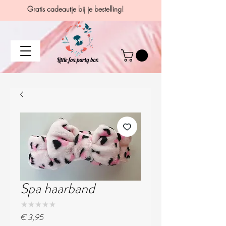
Gratis cadeautje bij je bestelling!
Spa haarband
★
★
★
★
★
0
Prijs
€ 3,95