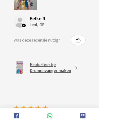
Eefke R.
Lent, GE
Was deze recensie nuttig?
Kinderfeestje
Dromenvanger maken
★
★
★
★
★
Uitstekend!
De meisjes hadden een hele toffe