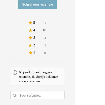
Schrijf een recensie
★
5
80.53097345132744%
91
★
4
15.929203539823009%
18
★
3
2.6548672566371683%
3
★
2
0.8849557522123894%
1
★
1
0%
0
Dit product heeft nog geen
recensies, dus bekijk ook onze
andere recensies.