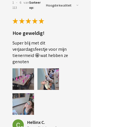
1 - 6 van
Sorteer
113
op:
★
★
★
★
★
Hoe geweldig!
Super blij met dit
verjaardagsfeestje voor mijn
tienermeid 🤩 wat hebben ze
genoten
Hellinx C.