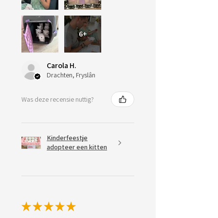
6+
Carola H.
Drachten, Fryslân
Was deze recensie nuttig?
Kinderfeestje
adopteer een kitten
★
★
★
★
★