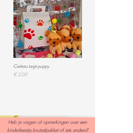
Cadeau tasje puppy
Feest magazine!
Prijs
Prijs
€ 2,00
€ 4,95
Heb je vragen of opmerkingen over een
kinderfeestje,knutselpakket of iets anders?