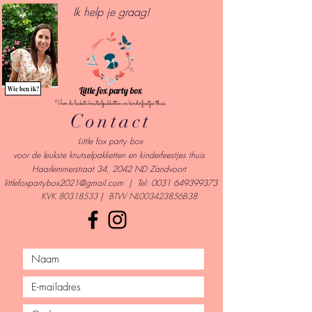
I
k help je graag!
Wie ben ik?
Contact
Little fox party box
voor de leukste knutselpakketten en kinderfeestjes thuis
Haarlemmerstraat 34, 2042 ND Zandvoort
l
ittlefoxpartybox2021@gmail.com
| Tel:
0031 649399373
KVK
80318533
|
BTW NL003423856B38