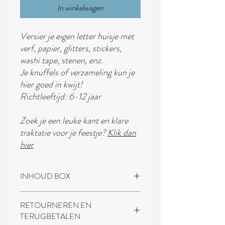
In winkelwagen
Versier je eigen letter huisje met
verf, papier, glitters, stickers,
washi tape, stenen, enz.
Je knuffels of verzameling kun je
hier goed in kwijt!
Richtleeftijd: 6-12 jaar
Zoek je een leuke kant en klare
traktatie voor je feestje?
Klik dan
hier
INHOUD BOX
Dit knutselpakket bevat:
RETOURNEREN EN
- 8x Houten letterhuisje
TERUGBETALEN
- Kant