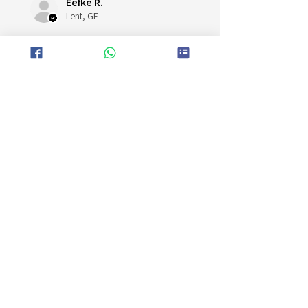
Eefke R.
Lent, GE
Was deze recensie nuttig?
Kinderfeestje
Dromenvanger maken
★
★
★
★
★
Uitstekend!
De meisjes hadden een hele toffe
avond!
Stefanie B.