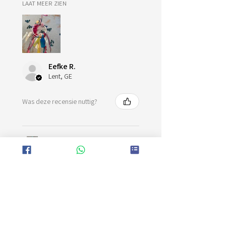
LAAT MEER ZIEN
Eefke R.
Lent, GE
Was deze recensie nuttig?
Kinderfeestje
Dromenvanger maken
★
★
★
★
★