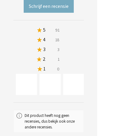
Schrijf een recensie
★
5
80.53097345132744%
91
★
4
15.929203539823009%
18
★
3
2.6548672566371683%
3
★
2
0.8849557522123894%
1
★
1
0%
0
34+
Dit product heeft nog geen
recensies, dus bekijk ook onze
andere recensies.