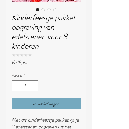
Kinderfeestje pakket
opgraving van
edelstenen voor 8
kinderen
★
★
★
★
★
0
Prijs
€ 49,95
Aantal
*
In winkelwagen
Met dit kinderfeestje pakket ga je
2 edelstenen opgraven uit het