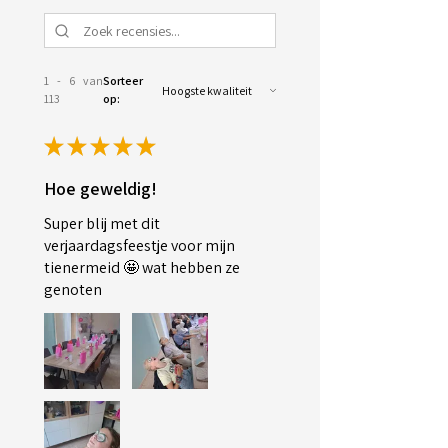
1 - 6 van
Sorteer
113
op:
★
★
★
★
★
Hoe geweldig!
Super blij met dit
verjaardagsfeestje voor mijn
tienermeid 🤩 wat hebben ze
genoten