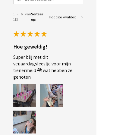
1 - 6 van
Sorteer
113
op:
★
★
★
★
★
Hoe geweldig!
Super blij met dit
verjaardagsfeestje voor mijn
tienermeid 🤩 wat hebben ze
genoten