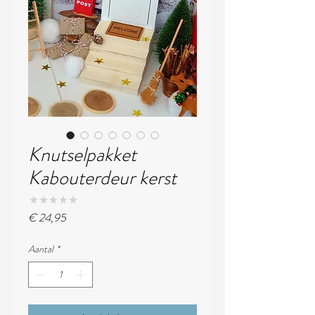
Knutselpakket
Kabouterdeur kerst
★
★
★
★
★
0
Prijs
€ 24,95
Aantal
*