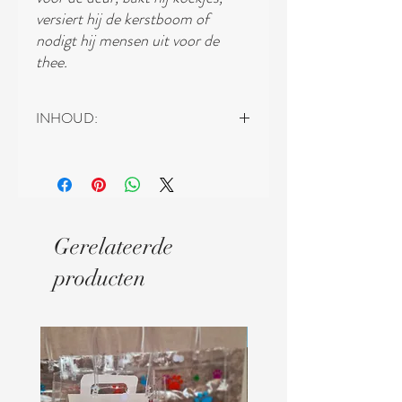
versiert hij de kerstboom of
nodigt hij mensen uit voor de
thee.
INHOUD:
Inhoud:
- Miniatuur deur 10 x 23,8 cm
- Miniatuur brievenbus 5x3,5x1,8cm
- Miniatuur trap 10x7x12,9cm
- Miniatuur deurmat 6x4cm
Gerelateerde
- Miniatuur krans 4cm
producten
Digitaal