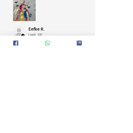
Eefke R.
Lent, GE
Was deze recensie nuttig?
Kinderfeestje
Dromenvanger maken
★
★
★
★
★
Uitstekend!