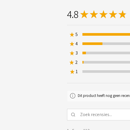
4.8
★
★
★
★
★
1
★
5
★
4
15.92920353
★
3
2.6548672566371683
★
2
0.8849557522123894%
★
1
0%
Dit product heeft nog geen recen