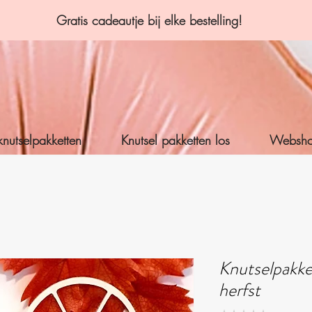
Gratis cadeautje bij elke bestelling!
knutselpakketten
Knutsel pakketten los
Websh
Knutselpakke
herfst