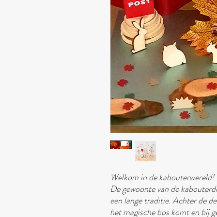
Welkom in de kabouterwereld!
De gewoonte van de kabouterde
een lange traditie. Achter de d
het magische bos komt en bij ge