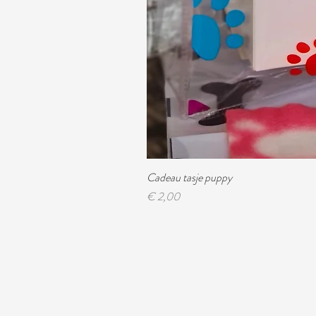
Cadeau tasje puppy
Prijs
€ 2,00