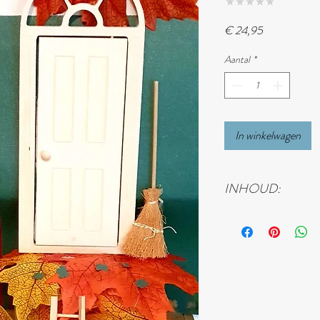
★
★
★
★
★
0
Prijs
€ 24,95
Aantal
*
In winkelwagen
INHOUD:
Inhoud:
- Miniatuur deur 10 x 
- Miniatuur brievenbus
- Miniatuur trap 10x3,
- Miniatuur deurmat 
- Miniatuur bezem 14c
- Miniatuur set 'Dieren'