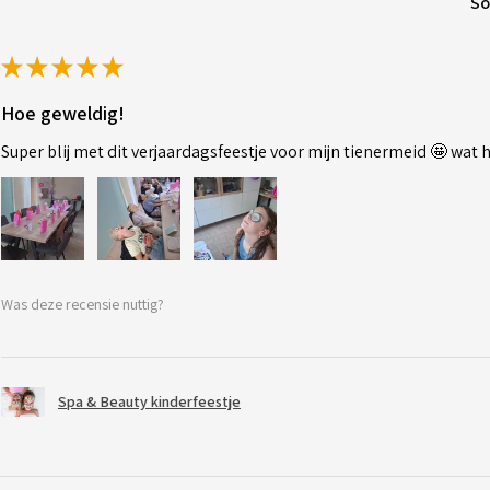
So
★
★
★
★
★
Hoe geweldig!
Super blij met dit verjaardagsfeestje voor mijn tienermeid 🤩 wat
Was deze recensie nuttig?
Spa & Beauty kinderfeestje