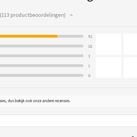
113
productbeoordelingen
13
80.53097345132744%
91
9823009%
18
%
3
1
0
sies, dus bekijk ook onze andere recensies.