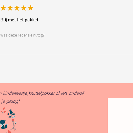
★
★
★
★
★
Blij met het pakket
Was deze recensie nuttig?
kinderfeestje,knutselpakket of iets anders?
 je graag!