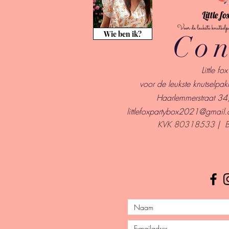
Wie ben ik?
Con
Little fo
voor de leukste knutselpakk
Haarlemmerstraat 3
l
ittlefoxpartybox2021@gmail
KVK 80318533
|