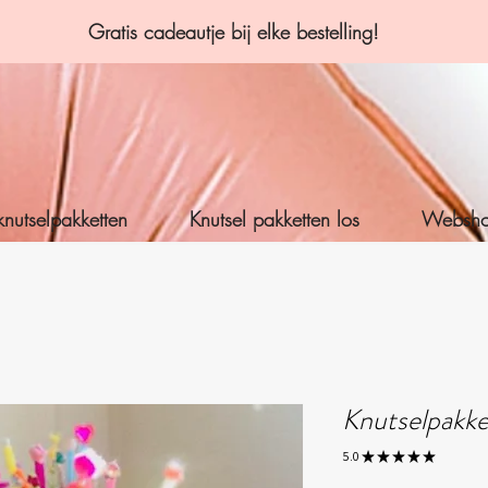
Gratis cadeautje bij elke bestelling!
knutselpakketten
Knutsel pakketten los
Websh
Knutselpakk
5.0
★
★
★
★
★
1