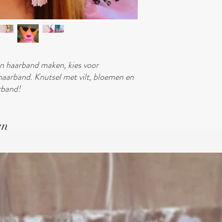
- Lijm
- Lint
- Chenille draad
- Washi tape
- Uitlegblad met instruc
* De kleur van de knutsel
en haarband maken, kies voor
afwijken van de foto.
haarband. Knutsel met vilt, bloemen en
rband!
en