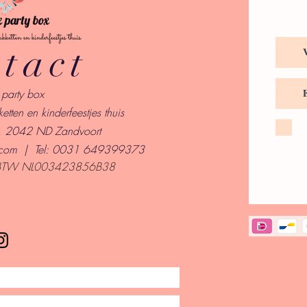
tact
x party box
etten en kinderfeestjes thuis
4, 2042 ND Zandvoort
.com
| Tel:
0031 649399373
BTW NL003423856B38