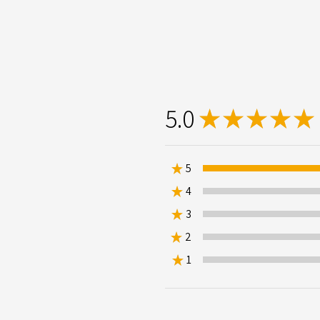
5.0
★
★
★
★
★
★
5
★
4
0%
★
3
0%
★
2
0%
★
1
0%