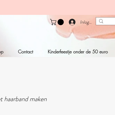
Inloggen
op
Contact
Kinderfeestje onder de 50 euro
et haarband maken