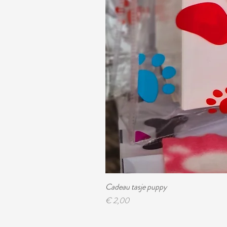
Cadeau tasje puppy
Prijs
€ 2,00