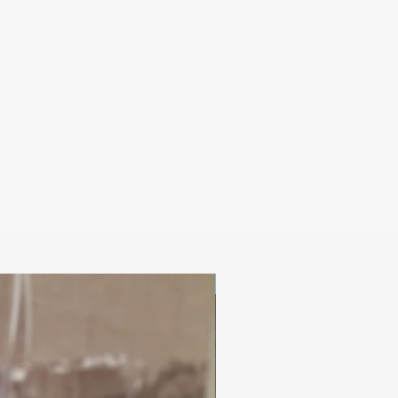
ties
spullen zoals papier, glitters kan soms
Digitaal