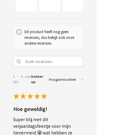
34+
Dit product heeft nog geen
recensies, dus bekijk ook onze
andere recensies.
1 - 6 van
Sorteer
113
op:
★
★
★
★
★
Hoe geweldig!
Super blij met dit
verjaardagsfeestje voor mijn
tienermeid 🤩 wat hebben ze