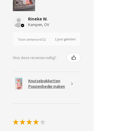
Rineke W.
Kampen, OV
1 jaar geleden
Toon antwoord (1)
Was deze recensie nuttig?
Knutselpakketten
Poppenbedje maken
★
★
★
★
★