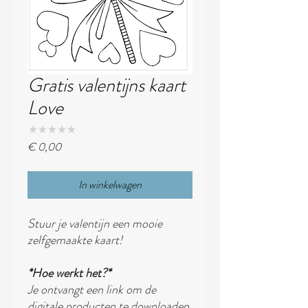
Gratis valentijns kaart
Love
★
★
★
★
★
0
Prijs
€ 0,00
In winkelwagen
Stuur je valentijn een mooie
zelfgemaakte kaart!
*Hoe werkt het?*
Je ontvangt een link om de
digitale producten te downloaden