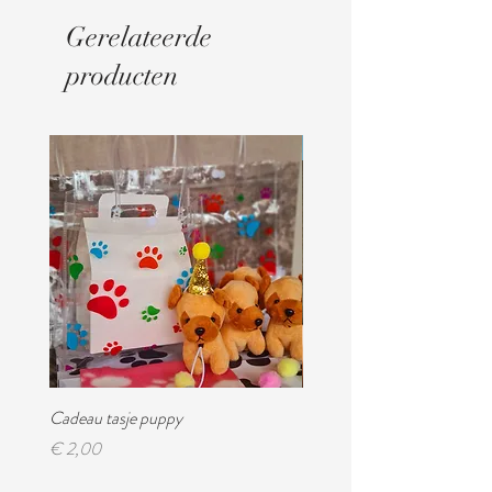
Gerelateerde
producten
Digitaal
Cadeau tasje puppy
Feest magazine!
Prijs
Prijs
€ 2,00
€ 4,95