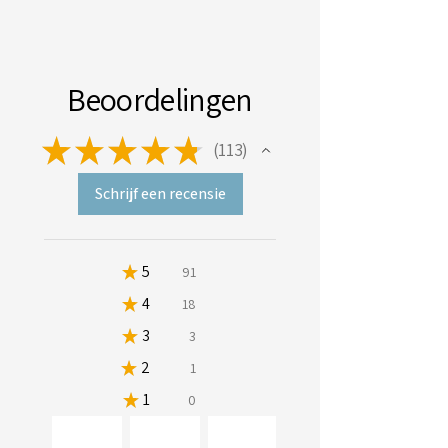
Beoordelingen
★
★
★
★
★
113
113
Schrijf een recensie
★
5
80.53097345132744%
91
★
4
15.929203539823009%
18
★
3
2.6548672566371683%
3
★
2
0.8849557522123894%
1
★
1
0%
0