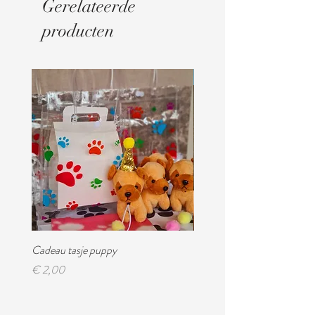
Gerelateerde
producten
Digitaal
Cadeau tasje puppy
Feest magazine!
Prijs
Prijs
€ 2,00
€ 4,95