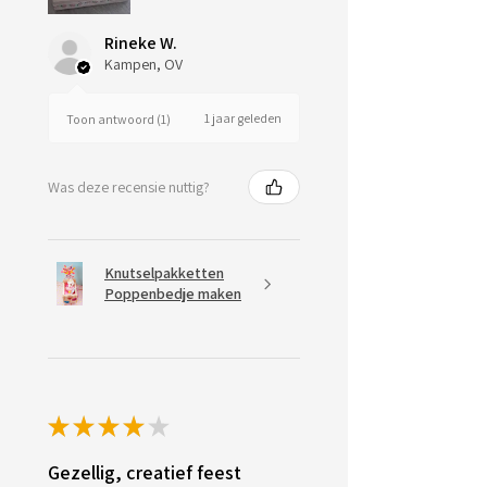
Rineke W.
Kampen, OV
1 jaar geleden
Toon antwoord (1)
Was deze recensie nuttig?
Knutselpakketten
Poppenbedje maken
★
★
★
★
★
Gezellig, creatief feest