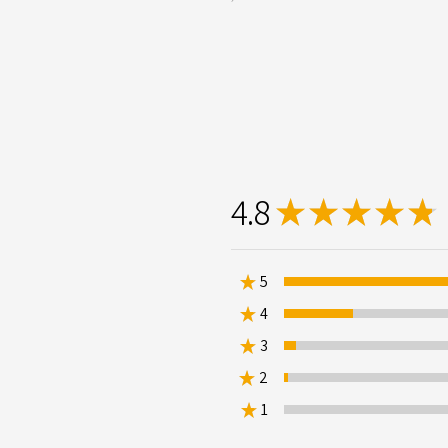
4.8
★
★
★
★
★
1
★
5
★
4
15.92920353
★
3
2.6548672566371683
★
2
0.8849557522123894%
★
1
0%