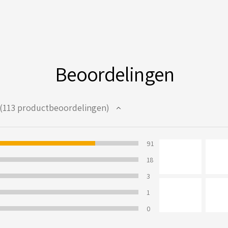
Beoordelingen
113
productbeoordelingen
13
80.53097345132744%
91
9823009%
18
%
3
1
0