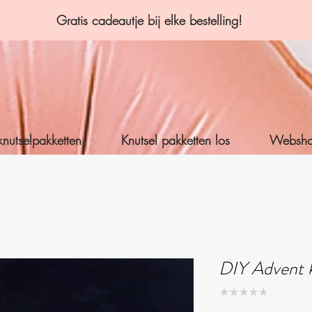
Gratis cadeautje bij elke bestelling!
knutselpakketten
Knutsel pakketten los
Websh
DIY Advent 
★
★
★
★
★
0