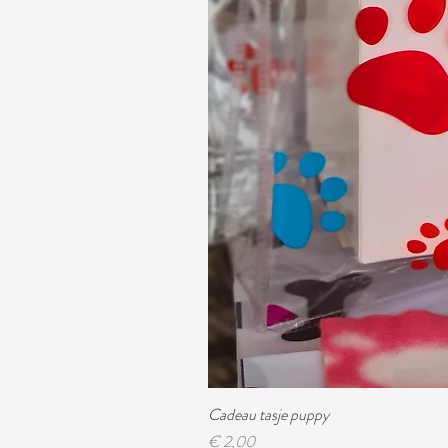
Cadeau tasje puppy
Prijs
€ 2,00