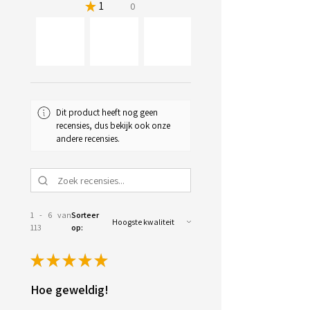
★
1
0%
0
34+
Dit product heeft nog geen
recensies, dus bekijk ook onze
andere recensies.
1 - 6 van
Sorteer
113
op:
★
★
★
★
★
Hoe geweldig!