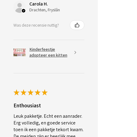
Carola H.
Drachten, Fryslân
Was deze recensie nuttig?
Kinderfeestje
adopteer een kitten
★
★
★
★
★
Enthousiast
Leuk pakketje. Echt een aanrader.
Erg volledig, en goede service
toen ik een pakketje tekort kwam.
De meiden zijn er heerlijk mee