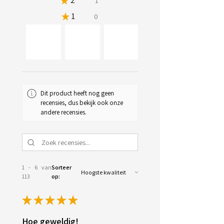
★
2
0.8849557522123894%
1
★
1
0%
0
34+
Dit product heeft nog geen
recensies, dus bekijk ook onze
andere recensies.
1 - 6 van
Sorteer
113
op:
★
★
★
★
★
Hoe geweldig!