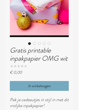
Gratis printable
inpakpapier OMG wit
★
★
★
★
★
0
Prijs
€ 0,00
In winkelwagen
Pak je cadeautjes in stijl in met dit
vrolijke inpakpapier!