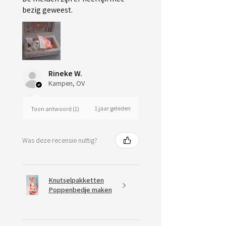
bezig geweest.
Rineke W.
Kampen, OV
1 jaar geleden
Toon antwoord (1)
Was deze recensie nuttig?
Knutselpakketten
Poppenbedje maken