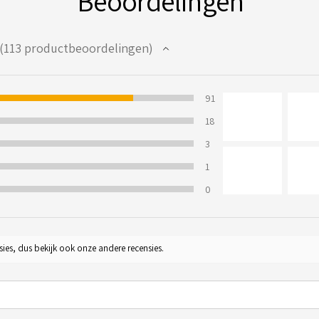
Beoordelingen
113
productbeoordelingen
13
80.53097345132744%
91
9823009%
18
%
3
1
0
sies, dus bekijk ook onze andere recensies.