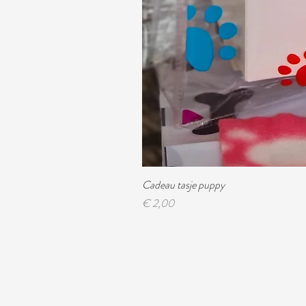
Cadeau tasje puppy
Prijs
€ 2,00