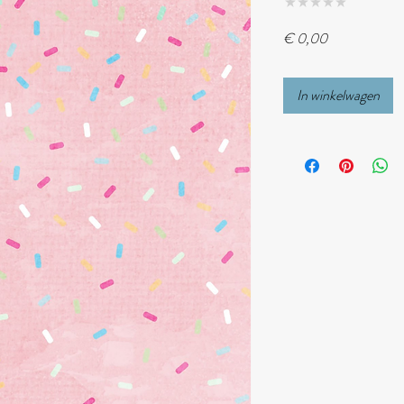
★
★
★
★
★
0
Prijs
€ 0,00
In winkelwagen