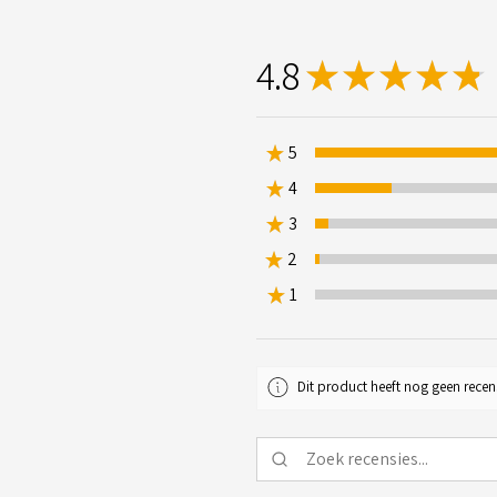
4.8
★
★
★
★
★
1
★
5
★
4
15.92920353
★
3
2.6548672566371683
★
2
0.8849557522123894%
★
1
0%
Dit product heeft nog geen recen