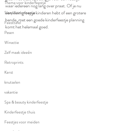
Thema voor kinderfeestje
waar iedereen nog lang over praat. Of je nu 
een klein groepje kinderen hebt of een grotere 
Slaap kinderfeestje
bende, met een goede kinderfeestje planning 
Feesttafel
komt het helemaal goed.
Pasen
Winactie
Zelf maak ideeën
Retroprints
Kerst
knutselen
vakantie
Spa & beauty kinderfeestje
Kinderfeestje thuis
Feestjes voor meiden