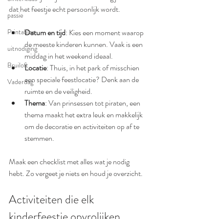
dat het feestje echt persoonlijk wordt.
passie
Datum en tijd
: Kies een moment waarop 
Printables
de meeste kinderen kunnen. Vaak is een 
uitnodiging
middag in het weekend ideaal.
Bruiloft
Locatie
: Thuis, in het park of misschien 
een speciale feestlocatie? Denk aan de 
Vaderdag
ruimte en de veiligheid.
Thema
: Van prinsessen tot piraten, een 
thema maakt het extra leuk en makkelijk 
om de decoratie en activiteiten op af te 
stemmen.
Maak een checklist met alles wat je nodig 
hebt. Zo vergeet je niets en houd je overzicht.
Activiteiten die elk 
kinderfeestje opvrolijken