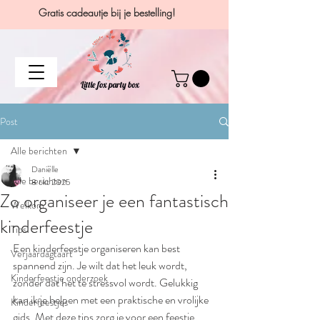
Gratis cadeautje bij je bestelling!
Post
Alle berichten
Daniëlle
Alle berichten
8 okt 2025
Zo organiseer je een fantastisch
Welkom
kinderfeestje
Tips
Een kinderfeestje organiseren kan best 
Verjaardagtaart
spannend zijn. Je wilt dat het leuk wordt, 
Kinderfeestje onderzoek
zonder dat het te stressvol wordt. Gelukkig 
kan ik je helpen met een praktische en vrolijke 
Kinderfeestjes
gids. Met deze tips zorg je voor een feestje 