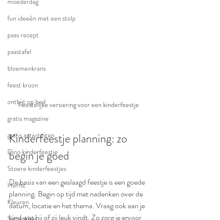
moederdag
fun ideeën met een stolp
paas recept
paastafel
bloemenkrans
feest kroon
ontbijt op bed
Feestelijke versiering voor een kinderfeestje
gratis magazine
Kinderfeestje planning: zo 
gratis activiteiten
Dino kinderfeestje
begin je goed
Stoere kinderfeestjes
De basis van een geslaagd feestje is een goede 
Herfst
planning. Begin op tijd met nadenken over de 
Kleuren
datum, locatie en het thema. Vraag ook aan je 
kind wat hij of zij leuk vindt. Zo zorg je ervoor 
Sinterklaas