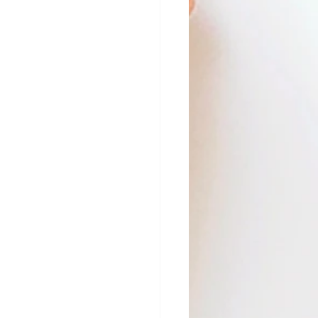
tafel
Dino kinderfeestje