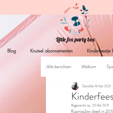
Blog
Knutsel abonnementen
Kinderfeestje 
Alle berichten
Welkom
Tips
Thema voor kinderfeestje
Daniëlle
16 feb 2021
S
Kinderfees
Bijgewerkt op:
20 feb 2021
Retroprints
Kerst
knu
Kaartje2go deed in 2018