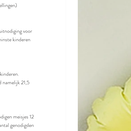
llingen)
itnodiging voor 
minste kinderen 
kinderen. 
d namelijk 21,5 
digen meisjes 12 
aantal genodigden 