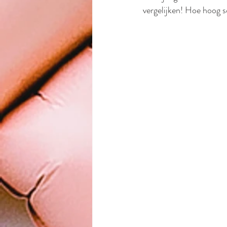
vergelijken! Hoe hoog sc
Feestjes voor meiden
moed
bloemenkrans
feest kroon
Stoere kinderfeestjes
Herf