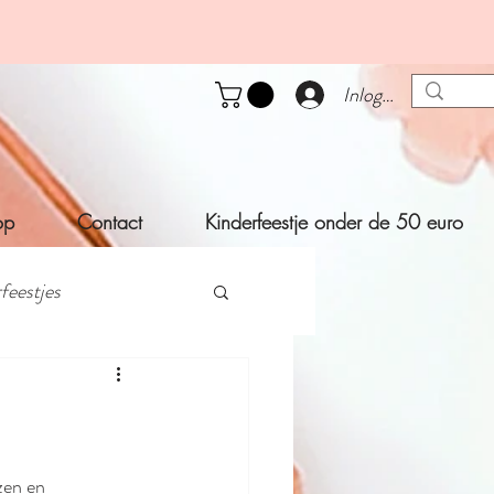
Inloggen
op
Contact
Kinderfeestje onder de 50 euro
feestjes
Zelf maak ideeën
rfeestje thuis
zen en 