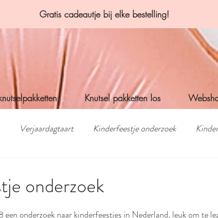
Gratis cadeautje bij elke bestelling!
knutselpakketten
Knutsel pakketten los
Websh
Verjaardagtaart
Kinderfeestje onderzoek
Kinder
laap kinderfeestje
Feesttafel
Pasen
Winactie
tje onderzoek
tselen
vakantie
Spa & beauty kinderfeestje
Kinde
 een onderzoek naar kinderfeestjes in Nederland, leuk om te le