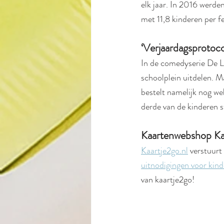
elk jaar. In 2016 werde
met 11,8 kinderen per fe
‘Verjaardagsprotoc
In de comedyserie De L
schoolplein uitdelen. Ma
bestelt namelijk nog we
derde van de kinderen s
Kaartenwebshop Ka
Kaartje2go.nl
 verstuurt
uitnodigingen voor kind
van kaartje2go!