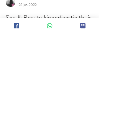
Daniëlle
23 jan 2022
Spa & Beauty kinderfeestje thuis
Een beauty feestje voor kinderen van 6 tot 13 jaar!
Meiden die op zoek zijn naar een feestje dat in het teken
staat van lekker tutten...
Heb je vragen of opmerkingen over een
kinderfeestje,knutselpakket of iets anders?
I
k help je graag!