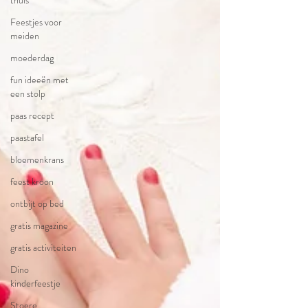
thuis
Feestjes voor
meiden
moederdag
fun ideeën met
een stolp
paas recept
paastafel
bloemenkrans
feest kroon
ontbijt op bed
gratis magazine
gratis activiteiten
Dino
kinderfeestje
Stoere