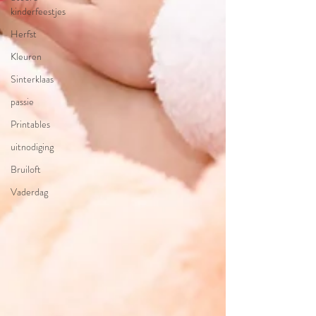
kinderfeestjes
Herfst
Kleuren
Sinterklaas
passie
Printables
uitnodiging
Bruiloft
Vaderdag