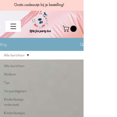
Gratis cadeautje bij je bestelling!
Blog
Alle berichten
Alle berichten
Welkom
Tips
Verjaardagtaart
Kinderfeestje
onderzoek
Kinderfeestjes