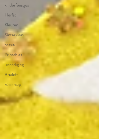
kinderfeestjes
Herfst
Kleuren
Sinterklaas
passie
Printables
uitnodiging
Bruiloft
Vaderdag