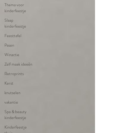
Thema voor
kinderfeestje
Slaap
kinderfeestje
Feesttafel
Pasen
Winactie
Zelf maak ideeën
Retroprints
Kerst
knutselen
vakantie
Spa & beauty
kinderfeestje
Kinderfeestje