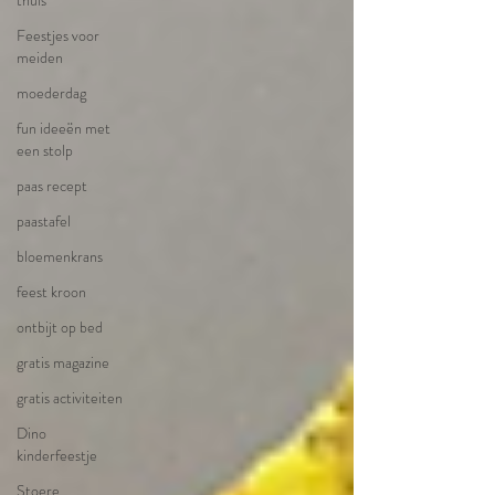
thuis
Feestjes voor
meiden
moederdag
fun ideeën met
een stolp
paas recept
paastafel
bloemenkrans
feest kroon
ontbijt op bed
gratis magazine
gratis activiteiten
Dino
kinderfeestje
Stoere