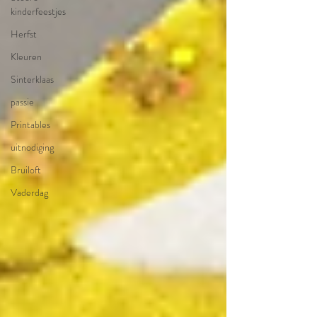
kinderfeestjes
Herfst
Kleuren
Sinterklaas
passie
Printables
uitnodiging
Bruiloft
Vaderdag