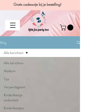
Gratis cadeautje bij je bestelling!
Blog
Alle berichten
Alle berichten
Welkom
Tips
Verjaardagtaart
Kinderfeestje
onderzoek
Kinderfeestjes