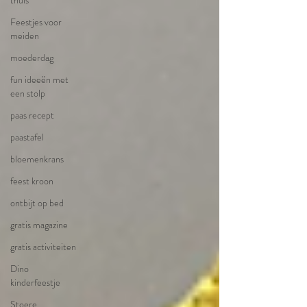
thuis
Feestjes voor
meiden
moederdag
fun ideeën met
een stolp
paas recept
paastafel
bloemenkrans
feest kroon
ontbijt op bed
gratis magazine
gratis activiteiten
Dino
kinderfeestje
Stoere