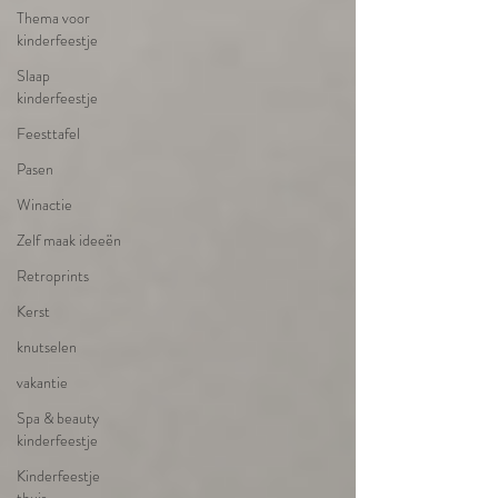
Thema voor
kinderfeestje
Slaap
kinderfeestje
Feesttafel
Pasen
Winactie
Zelf maak ideeën
Retroprints
Kerst
knutselen
vakantie
Spa & beauty
kinderfeestje
Kinderfeestje