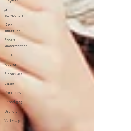
magazine
gratis
activiteiten
Dino
kinderfeestje
Stoere
kinderfeestjes
Herfst
Kleuren
Sinterklaas
passie
Printables
uitnodiging
Bruiloft
Vaderdag