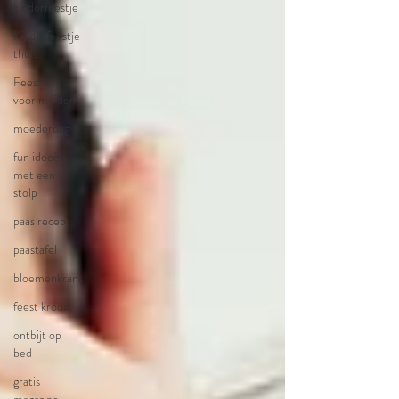
kinderfeestje
Kinderfeestje
thuis
Feestjes
voor meiden
moederdag
fun ideeën
met een
stolp
paas recept
paastafel
bloemenkrans
feest kroon
ontbijt op
bed
gratis