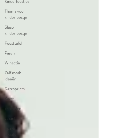
Kinderfeestjes
Thema voor
kinderfeestje
Slaap
kinderfeestje
Feesttafel
Pasen
Winactie
Zelf maak
ideeën
Retroprints
Kerst
knutselen
vakantie
Spa &
beauty