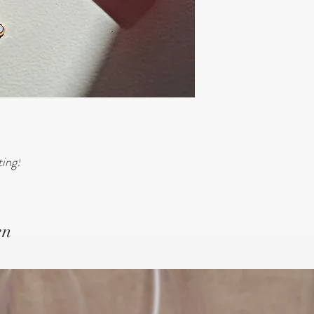
ting!
en