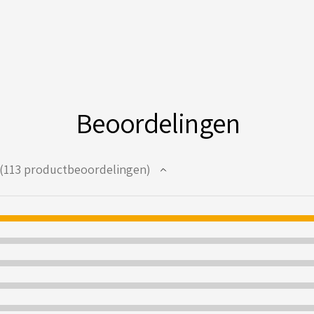
Beoordelingen
113
productbeoordelingen
13
29203539823009%
3%