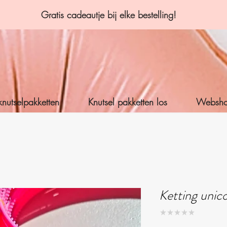
Gratis cadeautje bij elke bestelling!
knutselpakketten
Knutsel pakketten los
Websh
Ketting unic
★
★
★
★
★
0