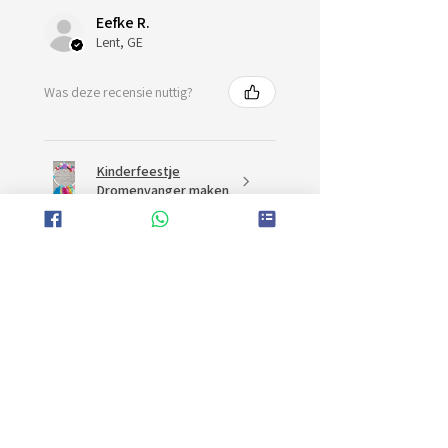
Eefke R.
Lent, GE
Was deze recensie nuttig?
Kinderfeestje
Dromenvanger maken
★
★
★
★
★
Uitstekend!
De meisjes hadden een hele toffe
avond!