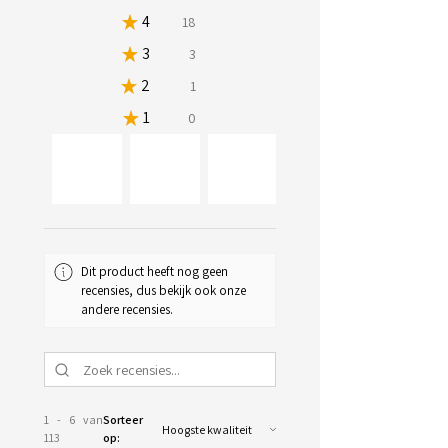
★
4
15.929203539823009%
18
★
3
2.6548672566371683%
3
★
2
0.8849557522123894%
1
★
1
0%
0
34+
Dit product heeft nog geen
recensies, dus bekijk ook onze
andere recensies.
1 - 6 van
Sorteer
113
op: