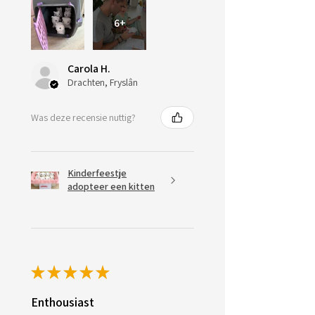
6+
Carola H.
Drachten, Fryslân
Was deze recensie nuttig?
Kinderfeestje
adopteer een kitten
★
★
★
★
★
Enthousiast