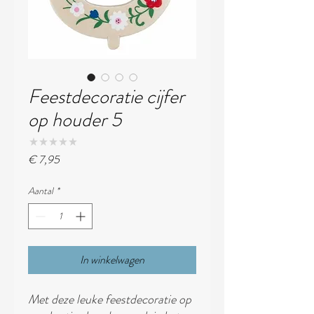
Feestdecoratie cijfer
op houder 5
★
★
★
★
★
0
Prijs
€ 7,95
Aantal
*
In winkelwagen
Met deze leuke feestdecoratie op