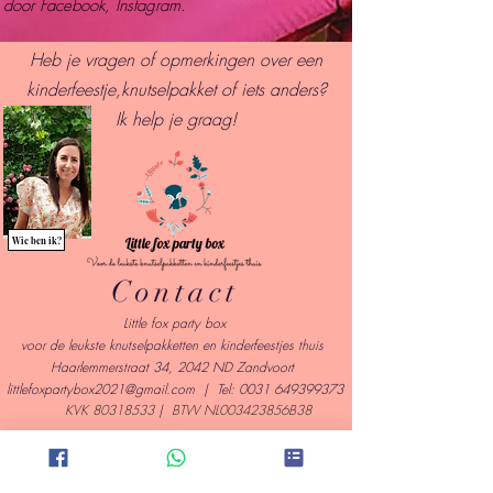
door Facebook, Instagram.
Heb je vragen of opmerkingen over een
kinderfeestje,knutselpakket of iets anders?
I
k help je graag!
Wie ben ik?
Contact
Little fox party box
voor de leukste knutselpakketten en kinderfeestjes thuis
Haarlemmerstraat 34, 2042 ND Zandvoort
l
ittlefoxpartybox2021@gmail.com
| Tel:
0031 649399373
KVK
80318533
|
BTW NL003423856B38