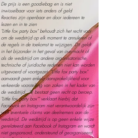
De prijs is een goodiebag en is niet
inwisselbaar voor iets anders of geld
Reacties zijn openbaar en door iedereen te
lezen en in te zien
"Little fox party box" behoudt zich het recht voor
om de wedstrijd op elk moment te annuleren of
de regels in de toekomst te wijzigen. Dit geldt
in het bijzonder in het geval van overmacht of
als de wedstrijd om andere organisatorische,
technische of juridische redenen niet kan worden
uitgevoerd of voortgezet. "Little fox party box"
aanvaardt geen enkele aansprakelijkheid voor
verkeerde voorstelling van zaken in het kader van
de wedstrijd. Er bestaat geen recht op beroep.
"Little fox party box"" verklaart hierbij dat
Facebook en Instagram niet verantwoordelijk zijn
voor eventuele claims van deelnemers aan de
wedstrijd. De wedstrijd is op geen enkele wijze
gerelateerd aan Facebook of Instagram en wordt
niet gesponsord, ondersteund of georganiseerd