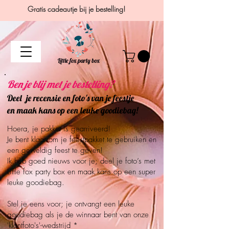
Gratis cadeautje bij je bestelling!
Ben je blij met je bestelling?
Deel je recensie en foto's van je feestje
en maak kans op een leuke goodiebag!
Hoera, je pakket is gearriveerd!
Je bent klaar om je feestpakket te gebruiken en
een geweldig feest te geven!
Ik heb goed nieuws voor je; deel je foto’s met
Little fox party box en maak kans op een super
leuke goodiebag.
Stel je eens voor; je ontvangt een leuke
goodiebag als je de winnaar bent van onze
'klantfoto's'-wedstrijd *