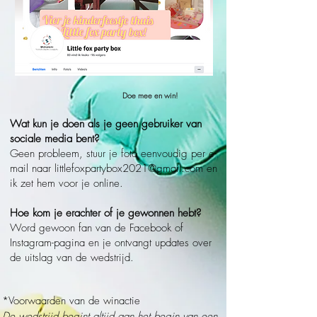
Doe mee en win!
Wat kun je doen als je geen gebruiker van
sociale media bent?
Geen probleem, stuur je foto eenvoudig per e-
mail naar
littlefoxpartybox2021@gmail.com
en
ik zet hem voor je online.
Hoe kom je erachter of je gewonnen hebt?
Word gewoon fan van de Facebook of
Instagram-pagina en je ontvangt updates over
de uitslag van de wedstrijd.
*Voorwaarden van de winactie
De wedstrijd begint altijd aan het begin van een