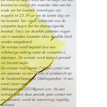
kwartaal en eindigt drie maanden later aan het
einde van het kwartaal. Inzendingen zijn
mogelijk tot 23.59 uur van de laatste dag van
het kwartaal. Een nieuw tijdsbestek voor de
competitie begint met het daaropvolgende
kwartaal. Foto's van dezelfde pakketten mogen
niet in meerdere kwartalen (door dezelfde klant)
worden aangeleverd.
De winnaar wordt bepaald door een
willekeurige trekking nadat de competitie is
afgelopen. De winnaar wordt b
ekend gemaakt
via Sociaal media.
De winnaar moet binnen 7 dagen contact met
ons opnemen via een reactie of privébericht op
de Facebook-fanpagina "Littlefoxpartybox" of een
e-mail sturen naar
littlefoxpartybox2021@gmail.com
. Als een
winnaar tijdens deze periode geen contact met
ons opneemt, wordt de overwinning ongeldig
verklaard.