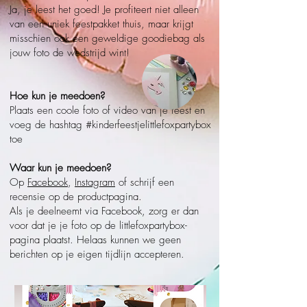
Ja, je leest het goed! Je profiteert niet alleen
van een uniek feestpakket thuis, maar krijgt
misschien ook een geweldige goodiebag als
jouw foto de wedstrijd wint!
Hoe kun je meedoen?
Plaats een coole foto of video van je feest en
voeg de hashtag #kinderfeestjelittlefoxpartybox
toe
Waar kun je meedoen?
Op
Facebook
,
Instagram
of schrijf een
recensie op de productpagina.
Als je deelneemt via Facebook, zorg er dan
voor dat je je foto op de littlefoxpartybox-
pagina plaatst. Helaas kunnen we geen
berichten op je eigen tijdlijn accepteren.