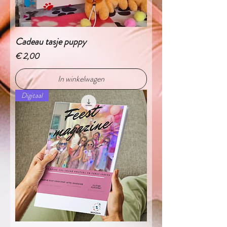
Cadeau tasje puppy
Prijs
€ 2,00
In winkelwagen
Digitaal