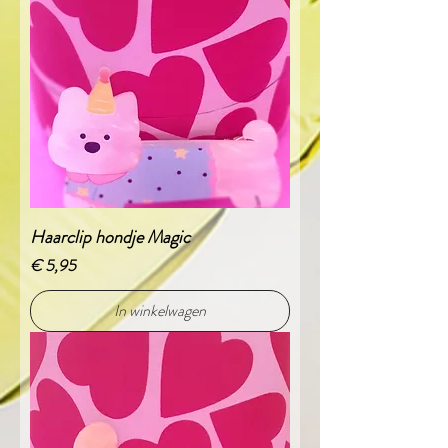
Haarclip hondje Magic
Prijs
€ 5,95
In winkelwagen