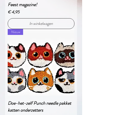
Feest magazine!
Prijs
€ 4,95
In winkelwagen
Nieuw
Doe-het-zelf Punch needle pakket
katten onderzetters