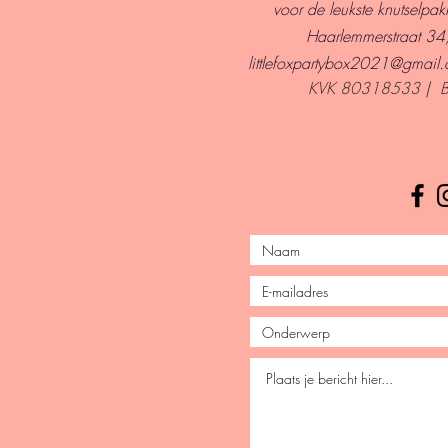
voor de leukste knutselpakk
Haarlemmerstraat 3
l
ittlefoxpartybox2021@gmail
KVK 80318533
|