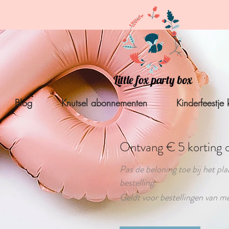
Blog
Knutsel abonnementen
Kinderfeestje 
Ontvang € 5 korting op
Pas de beloning toe bij het pla
bestelling.
Geldt voor bestellingen van m