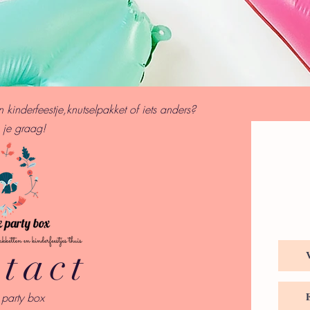
kinderfeestje,knutselpakket of iets anders?
 je graag!
tact
x party box