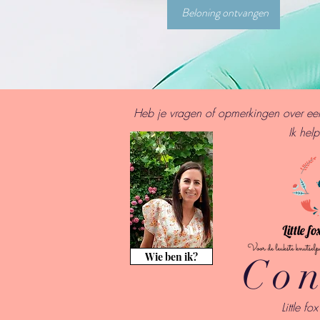
Beloning ontvangen
Heb je vragen of opmerkingen over een 
I
k help
Wie ben ik?
Con
Little fo