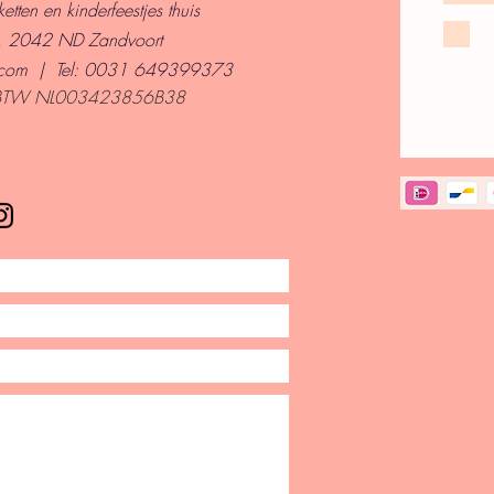
etten en kinderfeestjes thuis
4, 2042 ND Zandvoort
.com
| Tel:
0031 649399373
BTW NL003423856B38