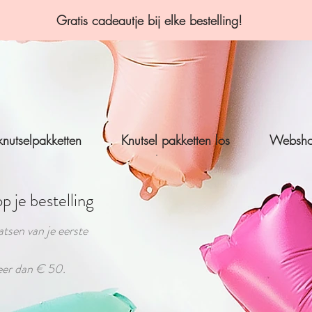
Gratis cadeautje bij elke bestelling!
knutselpakketten
Knutsel pakketten los
Websh
 je bestelling
atsen van je eerste
eer dan € 50.