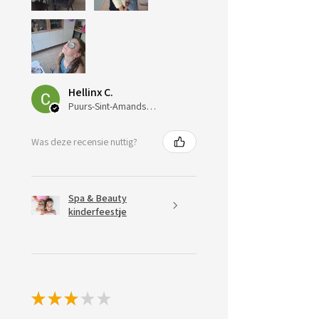
Hellinx C.
Puurs-Sint-Amands, Belgium
Was deze recensie nuttig?
Spa & Beauty
kinderfeestje
★
★
★
★
★