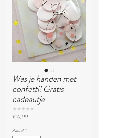
Was je handen met
confetti! Gratis
cadeautje
★
★
★
★
★
0
Prijs
€ 0,00
Aantal
*