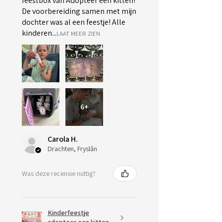
feestbox van Adopteer een kitten!
De voorbereiding samen met mijn
dochter was al een feestje! Alle
kinderen...
LAAT MEER ZIEN
6+
Carola H.
Drachten, Fryslân
Was deze recensie nuttig?
Kinderfeestje