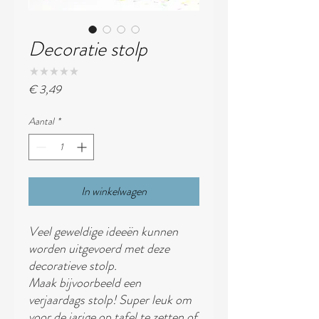
Decoratie stolp
★
★
★
★
★
0
Prijs
€ 3,49
Aantal
*
In winkelwagen
Veel geweldige ideeën kunnen
worden uitgevoerd met deze
decoratieve stolp.
Maak bijvoorbeeld een
verjaardags stolp! Super leuk om
voor de jarige op tafel te zetten of