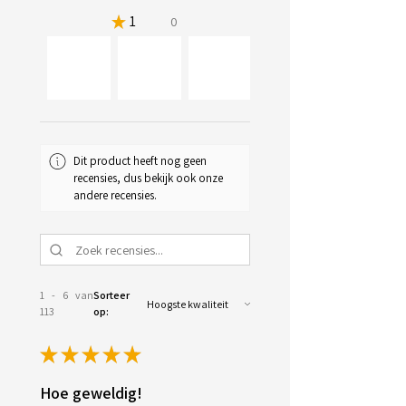
★
1
0%
0
34+
Dit product heeft nog geen
recensies, dus bekijk ook onze
andere recensies.
1 - 6 van
Sorteer
113
op:
★
★
★
★
★
Hoe geweldig!