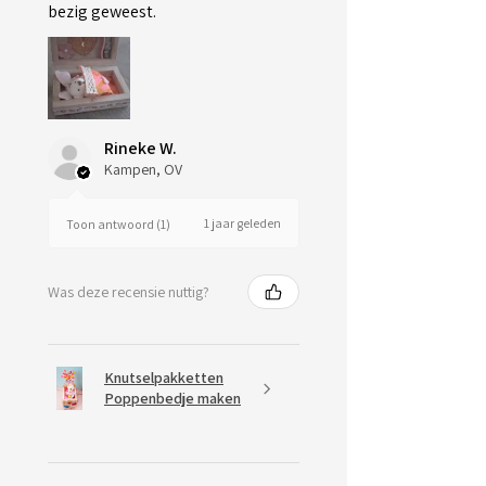
bezig geweest.
Rineke W.
Kampen, OV
1 jaar geleden
Toon antwoord (1)
Was deze recensie nuttig?
Knutselpakketten
Poppenbedje maken