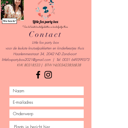
Wie ben ik?
Contact
Little fox party box
voor de leukste knutselpakketten en kinderfeestjes thuis
Haarlemmerstraat 34, 2042 ND Zandvoort
l
ittlefoxpartybox2021@gmail.com
| Tel:
0031 649399373
KVK
80318533
|
BTW NL003423856B38