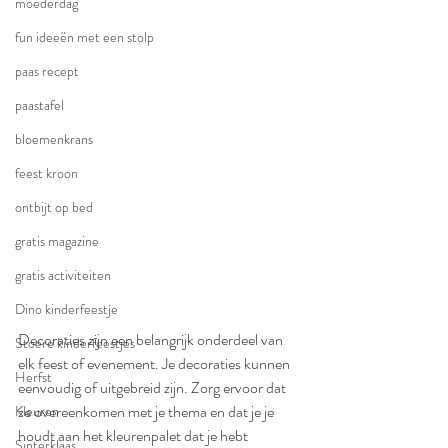
moederdag
fun ideeën met een stolp
paas recept
paastafel
bloemenkrans
feest kroon
ontbijt op bed
gratis magazine
gratis activiteiten
Dino kinderfeestje
Decoraties zijn een belangrijk onderdeel van 
Stoere kinderfeestjes
elk feest of evenement. Je decoraties kunnen 
Herfst
eenvoudig of uitgebreid zijn. Zorg ervoor dat 
ze overeenkomen met je thema en dat je je 
Kleuren
houdt aan het kleurenpalet dat je hebt 
Sinterklaas