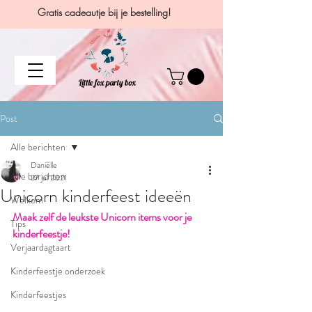
Gratis cadeautje bij je bestelling!
Post
Alle berichten
Daniëlle
Alle berichten
27 jul 2021
Unicorn kinderfeest ideeën
Welkom
Maak zelf de leukste Unicorn items voor je 
Tips
kinderfeestje!
Verjaardagtaart
Kinderfeestje onderzoek
Kinderfeestjes