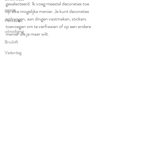
geselecteerd. Ik voeg meestal decoraties toe 
passie
op elke mogelijke manier. Je kunt decoraties 
ophangen, aan dingen vastmaken, stickers 
Printables
toevoegen om te verfraaien of op een andere 
uitnodiging
manier die je maar wilt.
Bruiloft
Vaderdag